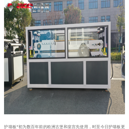
护墙板*初为数百年前的欧洲古堡和皇宫先使用，时至今日护墙板更