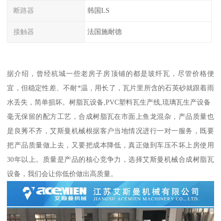
断路器
韩国LS
接触器
法国施耐德
据介绍，曾经杭城一些老房子房顶铺的都是玻纤瓦，尽管价格便
宜，但稳定性差、不耐*温，用长了，瓦片里所含的石英砂就跟着雨
水丢失，简单损坏。树脂瓦设备,PVC塑料瓦生产线,琉璃瓦生产设备
毫无保留的配方工艺，合成树脂瓦在市面上鱼龙混杂，产品质量也
是良莠不齐，艾斯曼机械根据客户当地情况进行一对一服务，既要
把产品质量做上去，又要把成本降低，真正做到车压不坏上房使用
30年以上。质量是产品的核心竞争力，选择艾斯曼机械合成树脂瓦
设备，我们会让你低价做出高质量。