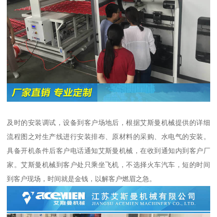
及时的安装调试，设备到客户场地后，根据艾斯曼机械提供的详细
流程图之对生产线进行安装排布、原材料的采购、水电气的安装。
具备开机条件后客户电话通知艾斯曼机械，在收到通知内到客户厂
家。艾斯曼机械到客户处只乘坐飞机，不选择火车汽车，短的时间
到客户现场，时间就是金钱，以解客户燃眉之急。