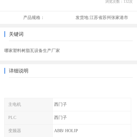
浏览次数：
132
次
产品规格：
发货地:
江苏省苏州张家港市
关键词
哪家塑料树脂瓦设备生产厂家
详细说明
主电机
西门子
PLC
西门子
变频器
ABB/ HOLIP