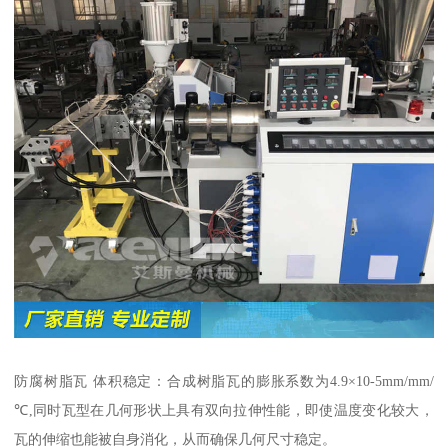
防腐树脂瓦 体积稳定：合成树脂瓦的膨胀系数为4.9×10-5mm/mm/
℃,同时瓦型在几何形状上具有双向拉伸性能，即使温度变化较大，
瓦的伸缩也能被自身消化，从而确保几何尺寸稳定。