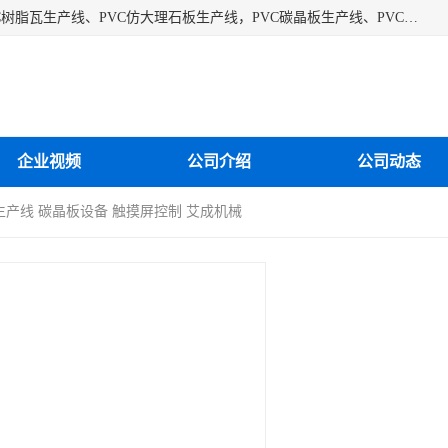
江苏艾斯曼机械有限公司专业生产各种合成树脂瓦设备、PVC树脂瓦生产线、PVC仿大理石板生产线，PVC碳晶板生产线、PVC护墙板生产线，PVC格栅板生产线、PVC扣板生产线、塑料建筑模板生产线。操作方便，性能稳定，价格合理，质量保障。
企业视频
公司介绍
公司动态
板生产线 碳晶板设备 触摸屏控制 艾成机械