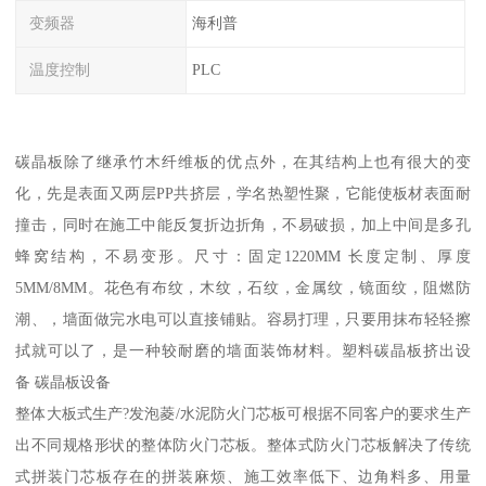
变频器
海利普
温度控制
PLC
碳晶板除了继承竹木纤维板的优点外，在其结构上也有很大的变
化，先是表面又两层PP共挤层，学名热塑性聚，它能使板材表面耐
撞击，同时在施工中能反复折边折角，不易破损，加上中间是多孔
蜂窝结构，不易变形。尺寸：固定1220MM 长度定制、厚度
5MM/8MM。花色有布纹，木纹，石纹，金属纹，镜面纹，阻燃防
潮、，墙面做完水电可以直接铺贴。容易打理，只要用抹布轻轻擦
拭就可以了，是一种较耐磨的墙面装饰材料。塑料碳晶板挤出设
备 碳晶板设备
整体大板式生产?发泡菱/水泥防火门芯板可根据不同客户的要求生产
出不同规格形状的整体防火门芯板。整体式防火门芯板解决了传统
式拼装门芯板存在的拼装麻烦、施工效率低下、边角料多、用量