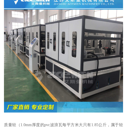
质量轻（1.0mm厚度的pvc波浪瓦每平方米大只有1.85公斤，属于轻