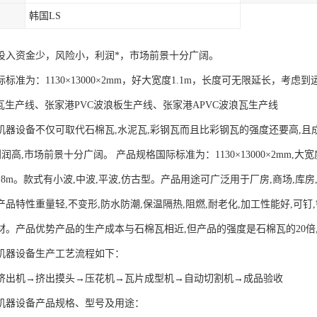
韩国LS
投入资金少，风险小，利润*，市场前景十分广阔。
标准为：1130×13000×2mm，好大宽度1.1m，长度可无限延长，考
钢瓦生产线、张家港PVC波浪板生产线、张家港APVC波浪瓦生产线
机器设备不仅可取代石棉瓦,水泥瓦,彩钢瓦而且比彩钢瓦的强度还要高,
利润高,市场前景十分广阔。 产品规格国际标准为：1130×13000×2mm,大
8m。款式有小波,中波,平波,仿古型。产品用途可广泛用于厂房,商场,库
品特性重量轻,不变形,防水防潮,保温隔热,阻燃,耐老化,加工性能好,可钉
材。产品优势产品的生产成本与石棉瓦相近,但产品的强度是石棉瓦的20倍
机器设备生产工艺流程如下：
挤出机→挤出摸头→压花机→瓦片成型机→自动切割机→成品验收
机器设备产品规格、型号及用途：