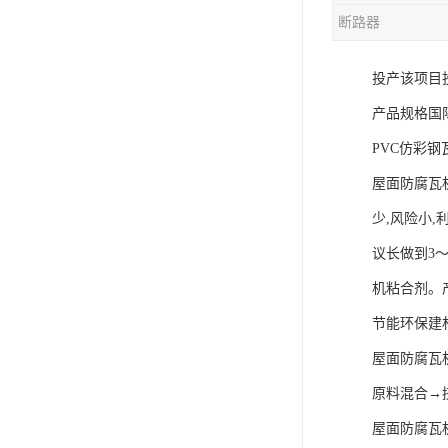
断路器
混合机
投产该项目
塑料挤出生产线
产品规格国际
清洗回收设备
PVC仿彩
塑料造粒机
屋面防腐瓦
塑料管材设备
少,风险小,
议长做到3～
机粘合剂。产
节能环保建
屋面防腐瓦
原料混合→
屋面防腐瓦