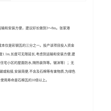
虑到运输和安装方便，建议好长做到3～8m。张家港
且成本仅是彩钢瓦的三分之一。投产该项目投入资金
宽度1.1m,长度可无限延长,考虑到运输和安装方便,建
房,住宅小区的屋面防水,隔热装饰等。锯沫等）；无
,锯或粘接,安装简便,不含及石棉等有害物质,为绿色
,使用寿命是石棉瓦的10倍以上。