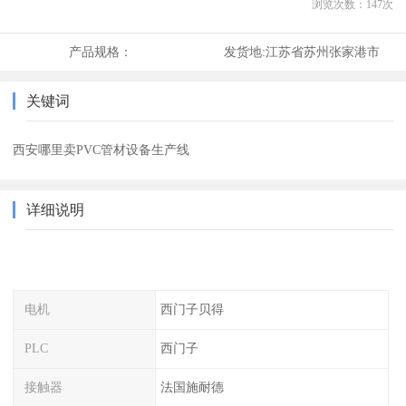
浏览次数：
147
次
产品规格：
发货地:
江苏省苏州张家港市
关键词
西安哪里卖PVC管材设备生产线
详细说明
电机
西门子贝得
PLC
西门子
接触器
法国施耐德