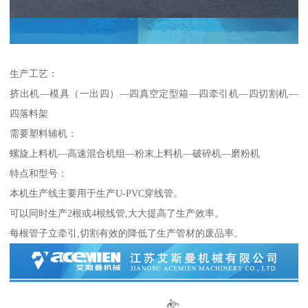
生产工艺：
挤出机—模具（一出四）—四真空定型箱—四牵引机—四切割机—
四落料架
需要塑料辅机：
螺旋上料机—高速混合机组—粉末上料机—破碎机—磨粉机
特点和型号：
本机生产线主要用于生产U-PVC穿线管。
可以同时生产2根或4根线管,大大提高了生产效率。
每根管子立牵引,切割有效的降低了生产管材的废品率。