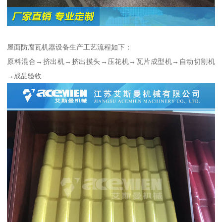
屋面防腐瓦机器设备生产工艺流程如下：
原料混合→挤出机→挤出摸头→压花机→瓦片成型机→自动切割机
→成品验收