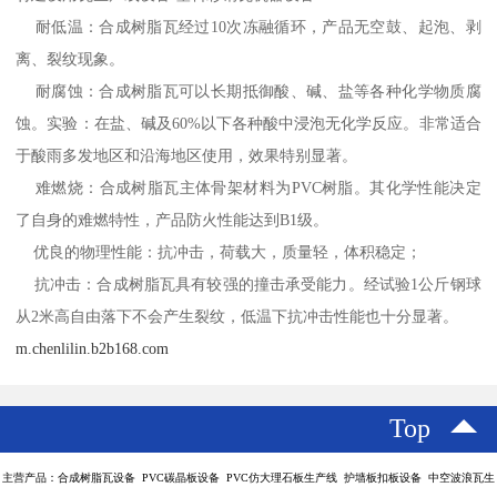
耐低温：合成树脂瓦经过10次冻融循环，产品无空鼓、起泡、剥
离、裂纹现象。
耐腐蚀：合成树脂瓦可以长期抵御酸、碱、盐等各种化学物质腐
蚀。实验：在盐、碱及60%以下各种酸中浸泡无化学反应。非常适合
于酸雨多发地区和沿海地区使用，效果特别显著。
难燃烧：合成树脂瓦主体骨架材料为PVC树脂。其化学性能决定
了自身的难燃特性，产品防火性能达到B1级。
优良的物理性能：抗冲击，荷载大，质量轻，体积稳定；
抗冲击：合成树脂瓦具有较强的撞击承受能力。经试验1公斤钢球
从2米高自由落下不会产生裂纹，低温下抗冲击性能也十分显著。
m.chenlilin.b2b168.com
Top
主营产品：合成树脂瓦设备 PVC碳晶板设备 PVC仿大理石板生产线 护墙板扣板设备 中空波浪瓦生