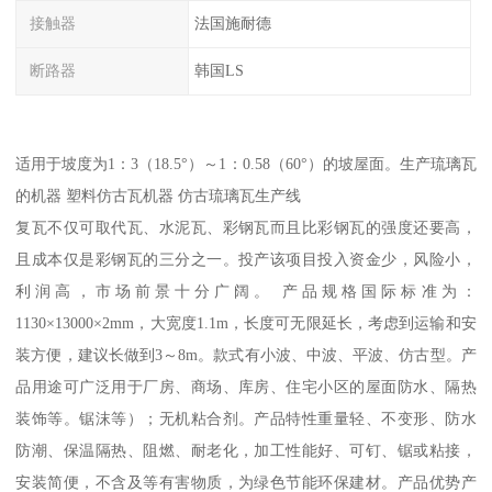
接触器
法国施耐德
断路器
韩国LS
适用于坡度为1：3（18.5°）～1：0.58（60°）的坡屋面。生产琉璃瓦
的机器 塑料仿古瓦机器 仿古琉璃瓦生产线
复瓦不仅可取代瓦、水泥瓦、彩钢瓦而且比彩钢瓦的强度还要高，
且成本仅是彩钢瓦的三分之一。投产该项目投入资金少，风险小，
利润高，市场前景十分广阔。 产品规格国际标准为：
1130×13000×2mm，大宽度1.1m，长度可无限延长，考虑到运输和安
装方便，建议长做到3～8m。款式有小波、中波、平波、仿古型。产
品用途可广泛用于厂房、商场、库房、住宅小区的屋面防水、隔热
装饰等。锯沫等）；无机粘合剂。产品特性重量轻、不变形、防水
防潮、保温隔热、阻燃、耐老化，加工性能好、可钉、锯或粘接，
安装简便，不含及等有害物质，为绿色节能环保建材。产品优势产