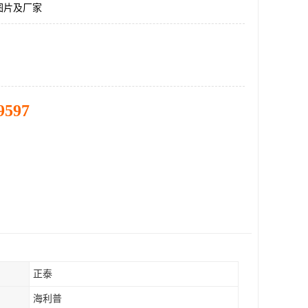
图片及厂家
9597
正泰
海利普