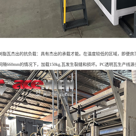
树脂瓦杰出的抗负载：具有杰出的承载才能。在温度较低的区域，即便房
隔660mm的情况下，加载150kg,瓦发生裂缝和损坏。PC透明瓦生产线源