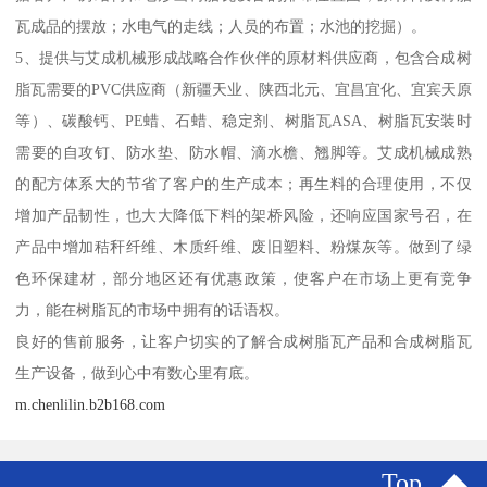
瓦成品的摆放；水电气的走线；人员的布置；水池的挖掘）。
5、提供与艾成机械形成战略合作伙伴的原材料供应商，包含合成树
脂瓦需要的PVC供应商（新疆天业、陕西北元、宜昌宜化、宜宾天原
等）、碳酸钙、PE蜡、石蜡、稳定剂、树脂瓦ASA、树脂瓦安装时
需要的自攻钉、防水垫、防水帽、滴水檐、翘脚等。艾成机械成熟
的配方体系大的节省了客户的生产成本；再生料的合理使用，不仅
增加产品韧性，也大大降低下料的架桥风险，还响应国家号召，在
产品中增加秸秆纤维、木质纤维、废旧塑料、粉煤灰等。做到了绿
色环保建材，部分地区还有优惠政策，使客户在市场上更有竞争
力，能在树脂瓦的市场中拥有的话语权。
良好的售前服务，让客户切实的了解合成树脂瓦产品和合成树脂瓦
生产设备，做到心中有数心里有底。
m.chenlilin.b2b168.com
Top