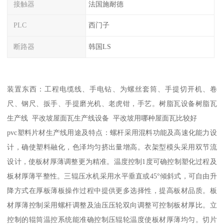
接触器
法国施耐德
PLC
西门子
断路器
韩国LS
装置东西：工程电缆线、手电钻、为螺丝套筒、手提切开机、卷
尺、钢尺、扳手、手提磨光机、老虎钳，手艺。树脂瓦设备树脂瓦
生产线 平改坡屋面瓦生产线设备 平改坡用哪种屋面瓦比较好
pvc塑料片材生产线用途及特点：螺杆采用混料功能及高速化能力设
计，确使塑料融化，色泽均匀挤出量增高。衣架型模头采用双节流
设计，使板材厚薄调整更为精准。温度控制1度可确控制塑化过程及
板材厚薄平整性。三辊压水机采用水平垂直或45°倾斜式，可自由升
降方式在厚板薄板操作过程中提供更多选择性，提高板材品质。板
材厚薄控制采用螺杆调整及油压压轮双向调整可控制板材厚比。立
控制的辊筒温控系统能准确控制压辊轮温度使板材厚薄均匀。切片