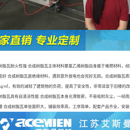
树脂瓦耐火性强:合成树脂瓦主体材料聚氯乙烯树脂自身属于难燃材料，经
能好:合成树脂瓦是绝缘材料，遇到意外放电也会完好无损。合成树脂瓦质
0.1）kg/㎡，有效的减轻了建筑物的负荷，提高了安全性，非常适宜于旧
树脂瓦具有自清洁性能:合成树脂瓦本身光滑致密，不易吸附灰尘，一经雨
捷:合成树脂瓦单张面积大，铺装效率高，工序简单，配套产品齐全，安装