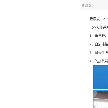
断路器
混合机
板厚度：2.0
塑料挤出生产线
（-5℃落锤
清洗回收设备
1、重量轻
塑料造粒机
2、自清洁
塑料管材设备
3、耐火性
4、的抗负