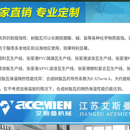
优异的耐腐蚀性：树脂瓦可以长期抵御酸、碱、盐等各种化学物质腐蚀。实
合于酸雨多发地区和沿海地区使用，效果特别显著。
C塑料瓦生产线、张家港PVC琉璃瓦生产线、张家港波浪瓦生产线、张家港P
C波浪板生产线、张家港APVC波浪瓦生产线、张家港塑料复合瓦生产线、
脂瓦保温隔热性能优异：合成树脂瓦的导热系数为0.325w/m.k，大约是粘土
。因此，在不考虑加保温层的情况下，合成树脂瓦的隔热保温性能仍能达到。