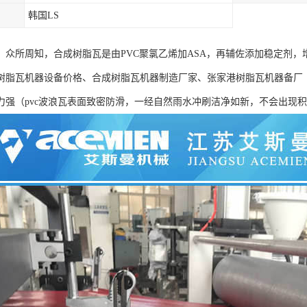
韩国LS
：众所周知，合成树脂瓦是由PVC聚氯乙烯加ASA，再辅佐添加稳定剂，增
树脂瓦机器设备价格、合成树脂瓦机器制造厂家、张家港树脂瓦机器备厂
力强（pvc波浪瓦表面致密防滑，一经自然雨水冲刷洁净如新，不会出现