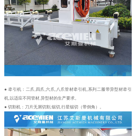
● 牵引机：二爪,四爪,六爪,八爪管材牵引机,系列二履带异型材牵引
机,以适应不同管材,异型材的生产要求。
● 切割机：刀片无屑切割,锯切,行星锯切（带倒角）。