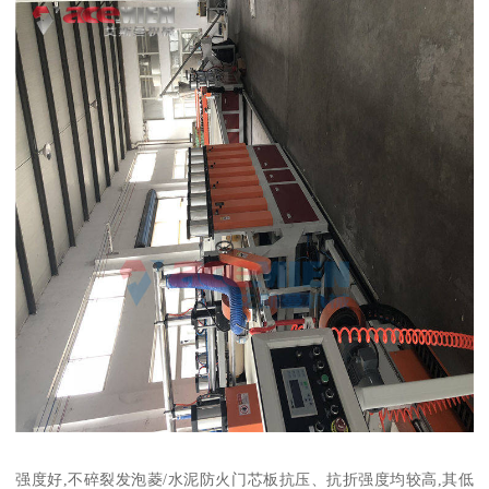
强度好,不碎裂发泡菱/水泥防火门芯板抗压、抗折强度均较高,其低