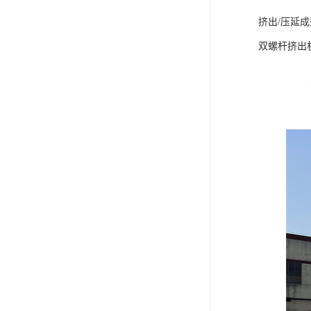
挤出/压延
双螺杆挤出