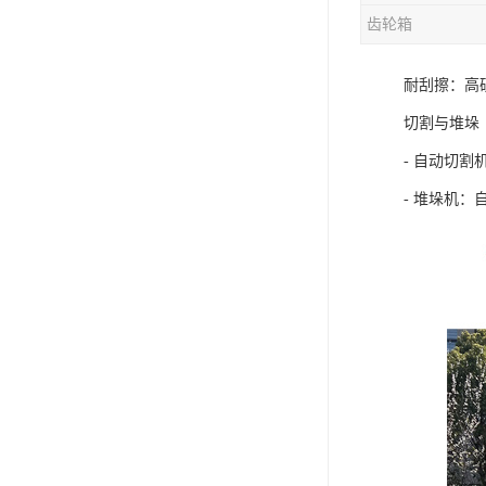
齿轮箱
混合机
耐刮擦：高
塑料挤出生产线
切割与堆垛
清洗回收设备
- 自动切割
塑料造粒机
- 堆垛机：
塑料管材设备