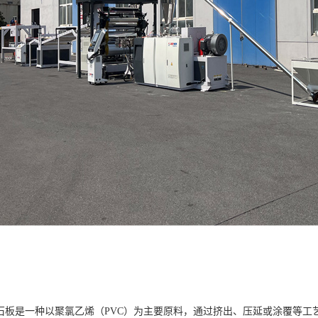
理石板是一种以聚氯乙烯（PVC）为主要原料，通过挤出、压延或涂覆等