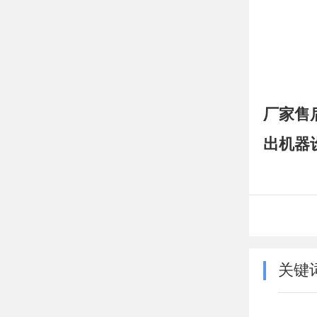
厂家售
出机器
关键