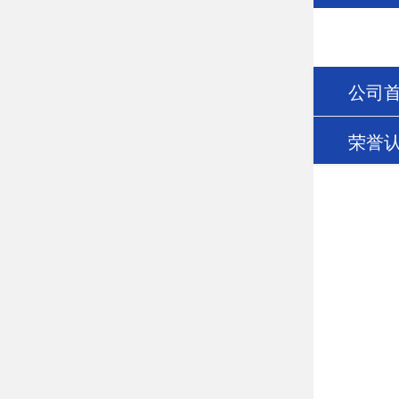
公司
荣誉