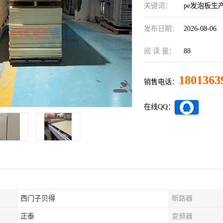
关键词：
pe发泡板生
发布日期：
2026-08-06
阅 读 量：
88
1801363
销售电话：
在线QQ：
西门子贝得
断路器
正泰
变频器