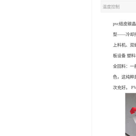
温度控制
混合机
pvc结皮
塑料挤出生产线
型——冷却
清洗回收设备
上料机、双
塑料造粒机
板设备 塑
塑料管材设备
全回料：一
色，这纯粹
次充好。 P