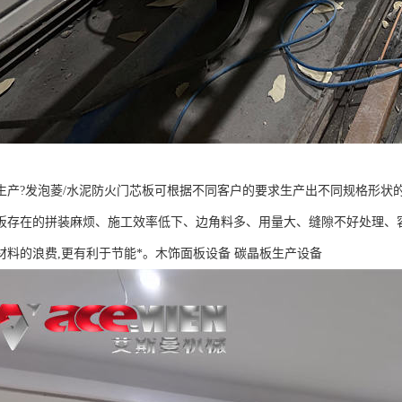
生产?发泡菱/水泥防火门芯板可根据不同客户的要求生产出不同规格形状
板存在的拼装麻烦、施工效率低下、边角料多、用量大、缝隙不好处理、
材料的浪费,更有利于节能*。木饰面板设备 碳晶板生产设备