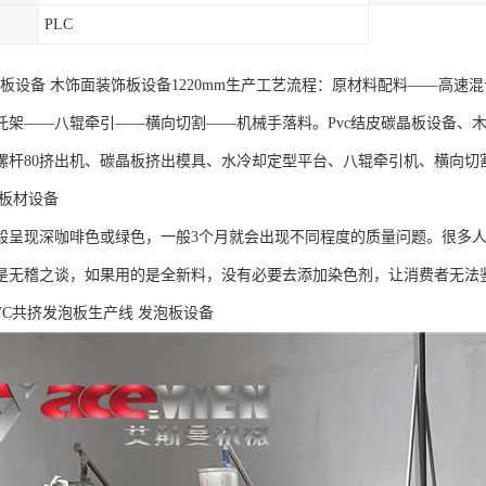
PLC
碳晶板设备 木饰面装饰板设备1220mm生产工艺流程：原材料配料——高
托架——八辊牵引——横向切割——机械手落料。Pvc结皮碳晶板设备、
螺杆80挤出机、碳晶板挤出模具、水冷却定型平台、八辊牵引机、横向切
料板材设备
般呈现深咖啡色或绿色，一般3个月就会出现不同程度的质量问题。很多
是无稽之谈，如果用的是全新料，没有必要去添加染色剂，让消费者无法
VC共挤发泡板生产线 发泡板设备