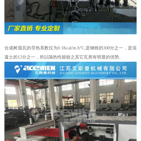
合成树脂瓦的导热系数仅为0.1Kcal/m.h°C,是钢铁的300分之一，是混
凝土的12分之一，所以隔热性能较之其它瓦类有明显的优势。