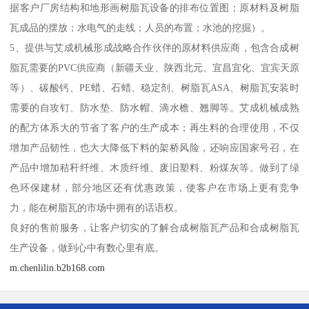
据客户厂房结构和地形画树脂瓦设备的排布位置图；原材料及树脂
瓦成品的摆放；水电气的走线；人员的布置；水池的挖掘）。
5、提供与艾成机械形成战略合作伙伴的原材料供应商，包含合成树
脂瓦需要的PVC供应商（新疆天业、陕西北元、宜昌宜化、宜宾天原
等）、碳酸钙、PE蜡、石蜡、稳定剂、树脂瓦ASA、树脂瓦安装时
需要的自攻钉、防水垫、防水帽、滴水檐、翘脚等。艾成机械成熟
的配方体系大的节省了客户的生产成本；再生料的合理使用，不仅
增加产品韧性，也大大降低下料的架桥风险，还响应国家号召，在
产品中增加秸秆纤维、木质纤维、废旧塑料、粉煤灰等。做到了绿
色环保建材，部分地区还有优惠政策，使客户在市场上更有竞争
力，能在树脂瓦的市场中拥有的话语权。
良好的售前服务，让客户切实的了解合成树脂瓦产品和合成树脂瓦
生产设备，做到心中有数心里有底。
m.chenlilin.b2b168.com