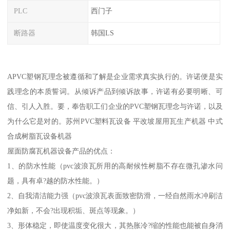
PLC
西门子
断路器
韩国LS
APVC塑钢瓦理念被遵循和了解是企业需求真实执行的。许诺便是实
践理念的本质誓词。从倾诉产品到倾诉故事，许诺有必要明晰、可
信、引人入胜。要，奉告职工们企业的PVC塑钢瓦理念与许诺，以及
为什么它是对的。苏州PVC塑料瓦设备 平改坡屋用瓦生产机器 中式
合成树脂瓦设备机器
屋面防腐瓦机器设备产品的优点：
1、的防水性能（pvc波浪瓦所用的高耐候性树脂不存在微孔渗水问
题，具有卓?越的防水性能。）
2、自我清洁能力强（pvc波浪瓦表面致密防滑，一经自然雨水冲刷洁
净如新，不会?出现积垢、斑点等现象。）
3、形体稳定，即使温度变化很大，其热胀冷?缩的性能也能被自身消