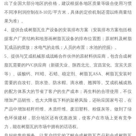
出了全国大部分地区的价格，建议根据各地区质量等级合使用习惯
不同净利润控制在8-10元/平方米，具体的定价机制还需以终商量结
果为准）。
4、提供合成树脂瓦生产设备的安装排布方案（安装排布方案包括根
据客户厂房结构和地形画树脂瓦设备的排布位置图；原材料及树脂
瓦成品的摆放；水电气的走线；人员的布置；水池的挖掘）。
5、提供与艾成机械形成战略合作伙伴的原材料供应商，包含合成树
脂瓦需要的PVC供应商（新疆天业、陕西北元、宜昌宜化、宜宾天原
等）、碳酸钙、PE蜡、石蜡、稳定剂、树脂瓦ASA、树脂瓦安装时
需要的自攻钉、防水垫、防水帽、滴水檐、翘脚等。艾成机械成熟
的配方体系大的节省了客户的生产成本；再生料的合理使用，不仅
增加产品韧性，也大大降低下料的架桥风险，还响应国家号召，在
产品中增加秸秆纤维、木质纤维、废旧塑料、粉煤灰等。做到了绿
色环保建材，部分地区还有优惠政策，使客户在市场上更有竞争
力，能在树脂瓦的市场中拥有的话语权。
良好的售前服务，让客户切实的了解合成树脂瓦产品和合成树脂瓦