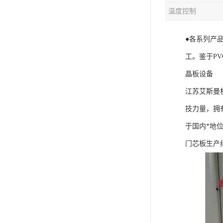
温度控制
混合机
●各系列产
塑料挤出生产线
工。鉴于P
清洗回收设备
晶板设备
塑料造粒机
江苏艾斯曼
塑料管材设备
技力量，拥
于国内*地
门芯板生产