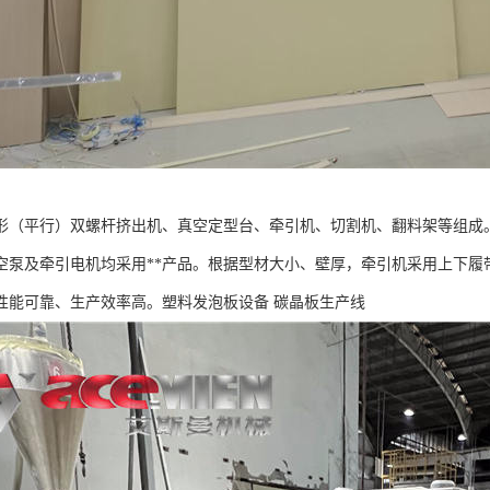
形（平行）双螺杆挤出机、真空定型台、牵引机、切割机、翻料架等组成
空泵及牵引电机均采用**产品。根据型材大小、壁厚，牵引机采用上下履
性能可靠、生产效率高。塑料发泡板设备 碳晶板生产线