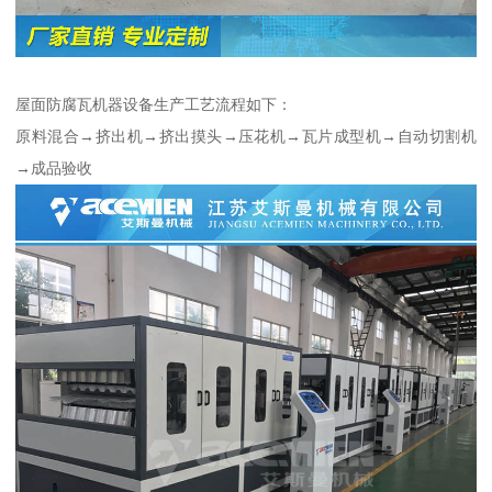
屋面防腐瓦机器设备生产工艺流程如下：
原料混合→挤出机→挤出摸头→压花机→瓦片成型机→自动切割机
→成品验收