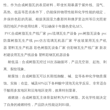
性。作为合成树脂瓦的表层材料，即使长期暴露于紫外线、湿气、
高热、低温等恶劣条件下，仍能保持物理性能和化学性能的稳定，
并保持色彩的亮丽。根据美国亚力桑那州和佛罗里达州等日光照射
强烈地区户外使用结果，可以确保十年颜色变化ΔE5。
PVC合成树脂瓦生产线厂家 pvc琉璃瓦生产设备 pvc树脂瓦设备 pvc
防腐树脂瓦生产线 pvc仿古琉璃瓦机器厂家 平改坡屋用瓦生产机
器 塑料瓦生产机器 彩色树脂瓦设备厂家 仿彩钢瓦生产线厂家 新农
村建设用瓦生产线设备 塑料彩钢瓦机器设备
耐低温：合成树脂瓦经过10次冻融循环，产品无空鼓、起泡、剥
离、裂纹现象。
耐腐蚀：合成树脂瓦可以长期抵御酸、碱、盐等各种化学物质腐
蚀。实验：在盐、碱及60%以下各种酸中浸泡无化学反应。非常适合
于酸雨多发地区和沿海地区使用，效果特别显著。
难燃烧：合成树脂瓦主体骨架材料为PVC树脂。其化学性能决定
了自身的难燃特性，产品防火性能达到B1级。