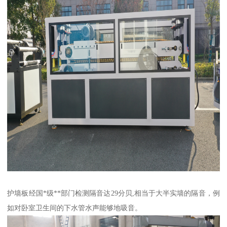
护墙板经国*级**部门检测隔音达29分贝,相当于大半实墙的隔音，例
如对卧室卫生间的下水管水声能够地吸音。