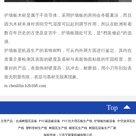
护墙板木材是属于不良导体，采用护墙板的房间会冬暖夏凉，而且
因为木材本身对房间空气湿度可以起到调节作用，所以在欧洲有着
数百年历史的古堡及皇宫中，护墙板随处可见，是*档装修必*的选
择。
护墙板是机器生产的装饰材料，可从内外两方面进行鉴定。其内在
质量主要检测其表面的硬度及基材与表面饰面粘接的牢固程度，质
量好的产品，表面饰材硬度高，抗冲击，耐磨损，用小刀等刮划表
面无明显伤痕，表层与基材无脱离现象。
m.chenlilin.b2b168.com
Top
主营产品：合成树脂瓦设备 PVC碳晶板设备 PVC仿大理石板生产线 护墙板扣板设备 中空波浪瓦生
产线 塑料管材生产线 树脂瓦生产线 梯形瓦生产线 树脂瓦设备生产厂家
版权所有：江苏艾斯曼机械有限公司