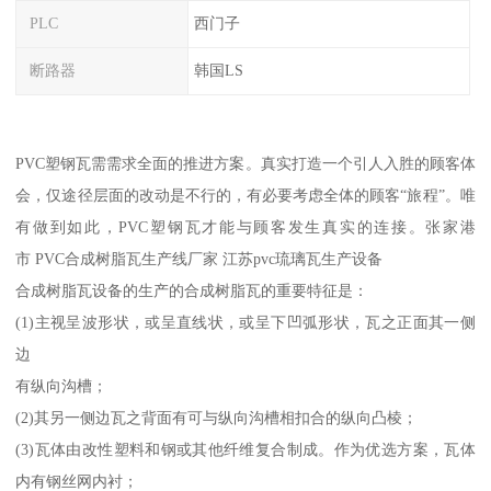
PLC
西门子
断路器
韩国LS
PVC塑钢瓦需需求全面的推进方案。真实打造一个引人入胜的顾客体
会，仅途径层面的改动是不行的，有必要考虑全体的顾客“旅程”。唯
有做到如此，PVC塑钢瓦才能与顾客发生真实的连接。张家港
市 PVC合成树脂瓦生产线厂家 江苏pvc琉璃瓦生产设备
合成树脂瓦设备的生产的合成树脂瓦的重要特征是：
(1)主视呈波形状，或呈直线状，或呈下凹弧形状，瓦之正面其一侧
边
有纵向沟槽；
(2)其另一侧边瓦之背面有可与纵向沟槽相扣合的纵向凸棱；
(3)瓦体由改性塑料和钢或其他纤维复合制成。作为优选方案，瓦体
内有钢丝网内衬；