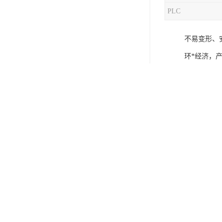
PLC
混合机
不易变形、
塑料挤出生产线
环*经济，
清洗回收设备
在截取好的
塑料造粒机
塑料管材设备