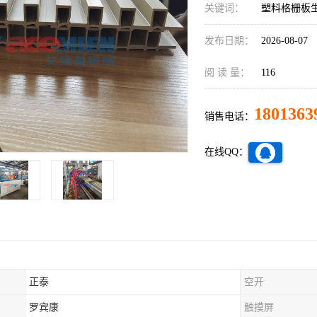
关键词：
塑料格栅板
发布日期：
2026-08-07
阅 读 量：
116
1801363
销售电话：
在线QQ：
正泰
空开
罗宾康
触摸屏