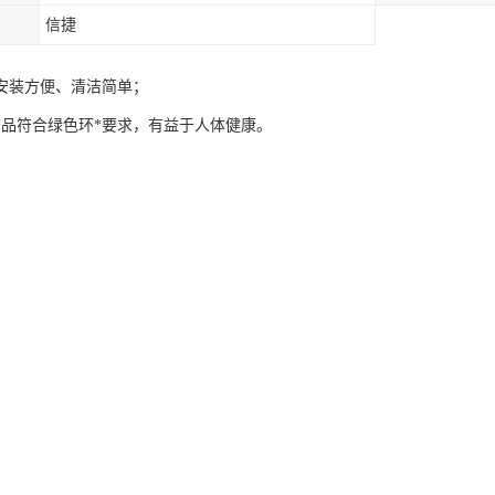
信捷
安装方便、清洁简单；
产品符合绿色环*要求，有益于人体健康。
铝合金上钉好固定孔，按照P铝合金上的孔的间距在墙面上打好孔，用膨