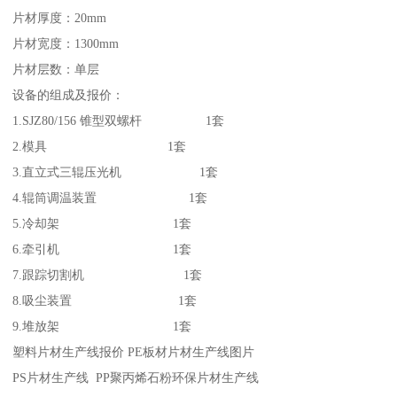
片材厚度：20mm
片材宽度：1300mm
片材层数：单层
设备的组成及报价：
1.SJZ80/156 锥型双螺杆 1套
2.模具 1套
3.直立式三辊压光机 1套
4.辊筒调温装置 1套
5.冷却架 1套
6.牵引机 1套
7.跟踪切割机 1套
8.吸尘装置 1套
9.堆放架 1套
塑料片材生产线报价 PE板材片材生产线图片
PS片材生产线 PP聚丙烯石粉环保片材生产线