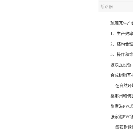
断路器
混合机
琉璃瓦生产线
塑料挤出生产线
1、生产效率
清洗回收设备
2、结构合
塑料造粒机
3、操作和
塑料管材设备
波浪瓦设备
合成树脂瓦
在自然环境
桑那州和佛
张家港PV
张家港PV
氙弧耐候性