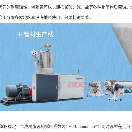
优异的耐腐蚀性：树脂瓦可以长期抵御酸、碱、盐等各种化学物质腐蚀。实
合于酸雨多发地区和沿海地区使用，效果特别显著。
体积稳定：合成树脂瓦的膨胀系数为4.9×10-5mm/mm/℃,同时瓦型