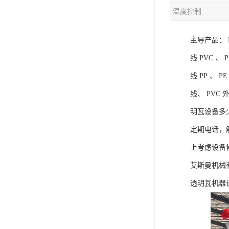
温度控制
混合机
主导产品： P
塑料挤出生产线
线 PVC 、
清洗回收设备
线 PP 、
塑料造粒机
线、 PV
塑料管材设备
明瓦设备多
定期电话，
上考虑设备售
艾斯曼机械
透明瓦机器