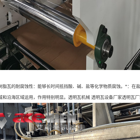
树脂瓦的耐腐蚀性：能够长时间抵挡酸、碱、盐等化学物质腐蚀。*：在盐
域和沿海区域运用，作用特别明显。透明瓦机械 透明瓦设备厂家透明瓦厂