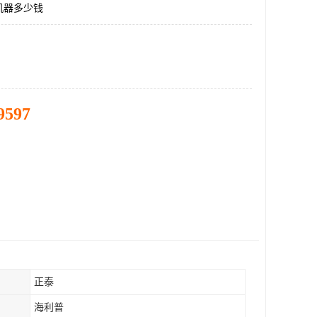
机器多少钱
9597
正泰
海利普