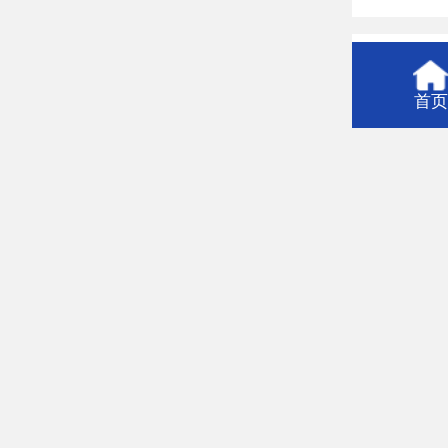
详细
首页
接触
空开
PLC
触摸