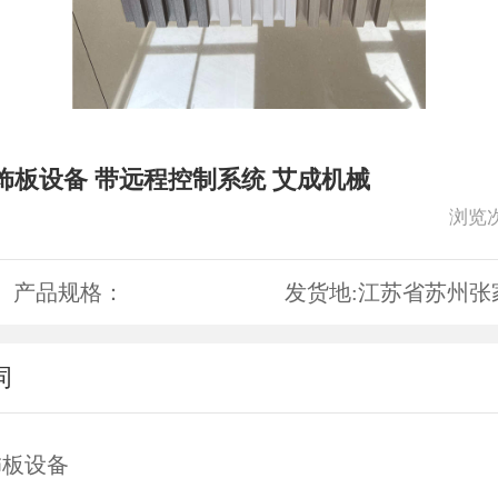
装饰板设备 带远程控制系统 艾成机械
浏览
产品规格：
发货地:
江苏省苏州张
词
饰板设备