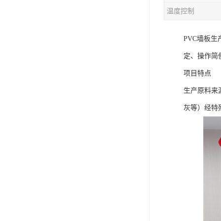
温度控制
混合机
PVC墙板
塑料挤出生产线
定、操作简
清洗回收设备
项目特点
塑料造粒机
生产原料来
塑料管材设备
灰等）经特