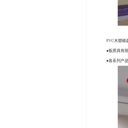
PVC木塑碳
●板质具有
●各系列产