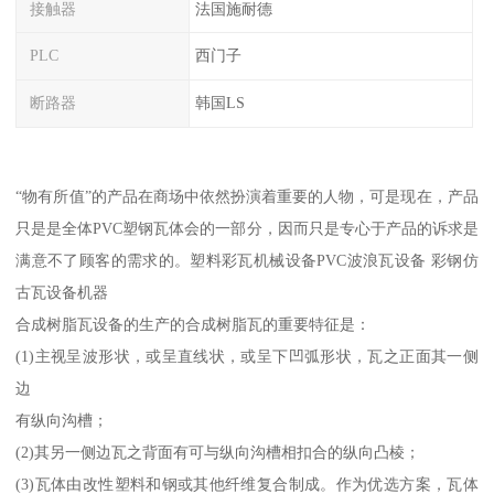
接触器
法国施耐德
PLC
西门子
断路器
韩国LS
“物有所值”的产品在商场中依然扮演着重要的人物，可是现在，产品
只是是全体PVC塑钢瓦体会的一部分，因而只是专心于产品的诉求是
满意不了顾客的需求的。塑料彩瓦机械设备PVC波浪瓦设备 彩钢仿
古瓦设备机器
合成树脂瓦设备的生产的合成树脂瓦的重要特征是：
(1)主视呈波形状，或呈直线状，或呈下凹弧形状，瓦之正面其一侧
边
有纵向沟槽；
(2)其另一侧边瓦之背面有可与纵向沟槽相扣合的纵向凸棱；
(3)瓦体由改性塑料和钢或其他纤维复合制成。作为优选方案，瓦体