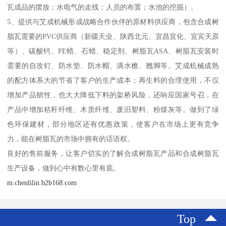
瓦成品的摆放；水电气的走线；人员的布置；水池的挖掘）。
5、提供与艾成机械形成战略合作伙伴的原材料供应商，包含合成树
脂瓦需要的PVC供应商（新疆天业、陕西北元、宜昌宜化、宜宾天原
等）、碳酸钙、PE蜡、石蜡、稳定剂、树脂瓦ASA、树脂瓦安装时
需要的自攻钉、防水垫、防水帽、滴水檐、翘脚等。艾成机械成熟
的配方体系大的节省了客户的生产成本；再生料的合理使用，不仅
增加产品韧性，也大大降低下料的架桥风险，还响应国家号召，在
产品中增加秸秆纤维、木质纤维、废旧塑料、粉煤灰等。做到了绿
色环保建材，部分地区还有优惠政策，使客户在市场上更有竞争
力，能在树脂瓦的市场中拥有的话语权。
良好的售前服务，让客户切实的了解合成树脂瓦产品和合成树脂瓦
生产设备，做到心中有数心里有底。
m.chenlilin.b2b168.com
Top