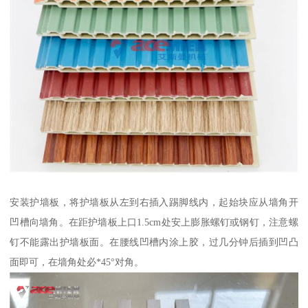
安装护墙板，将护墙板从左到右插入踢脚线内，起始块应从墙角开
凹槽向墙角。在距护墙板上口1.5cm处安上膨胀螺钉或钢钉，注意螺
钉不能露出护墙板面。在腰线凹槽内涂上胶，过几分钟后插到凹凸
面即可，在墙角处必*45°对角。