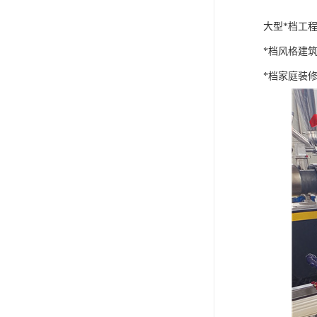
大型*档工
*档风格建
*档家庭装