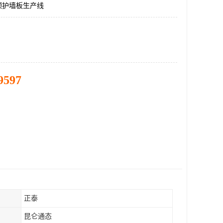
顶护墙板生产线
9597
正泰
昆仑通态