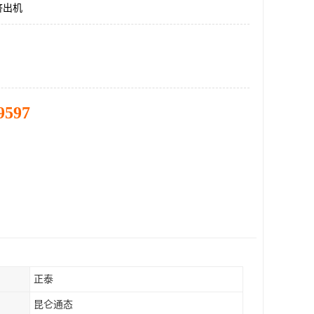
挤出机
9597
正泰
昆仑通态