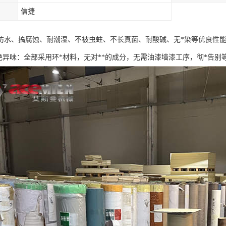
信捷
防水、搞腐蚀、耐潮湿、不被虫蛀、不长真菌、耐酸碱、无*染等优良性
杜绝异味：全部采用环*材料，无对**的成分，无需油漆墙漆工序，彻*告别等