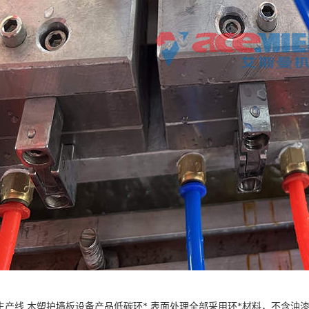
板生产线 木塑护墙板设备产品低碳环* 表面处理全部采用环*材料，不含油