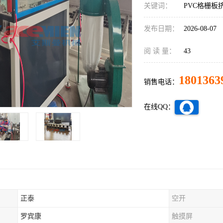
关键词：
PVC格栅板
发布日期：
2026-08-07
阅 读 量：
43
1801363
销售电话：
在线QQ：
正泰
空开
罗宾康
触摸屏